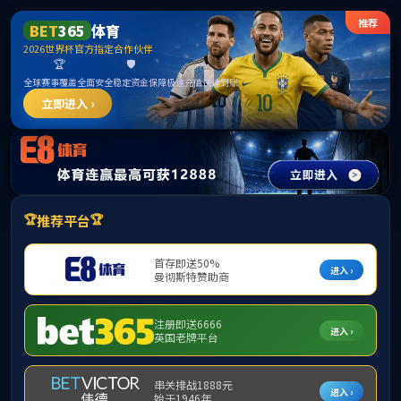
公海jcjc5500(贵宾会)线路检测中心-官方网站
首页
学院概况
师资队伍
科学研究